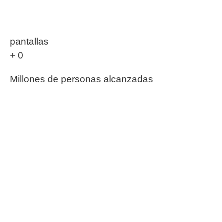
publicitarias efectivas y de alto impacto.
pantallas
+
0
Millones de personas alcanzadas
mensualmente.
+
0
K
plataformas
0
Nuestros servicios en publicidad
exterior
Somos un medio publicitario masivo, con