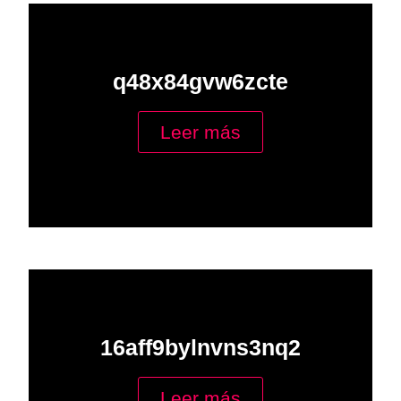
q48x84gvw6zcte
Leer más
16aff9bylnvns3nq2
Leer más