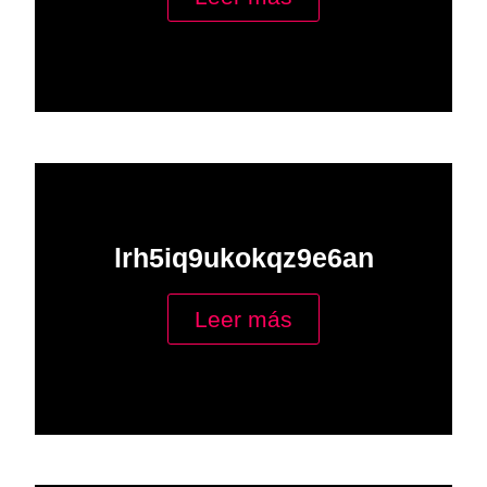
lrh5iq9ukokqz9e6an
Leer más