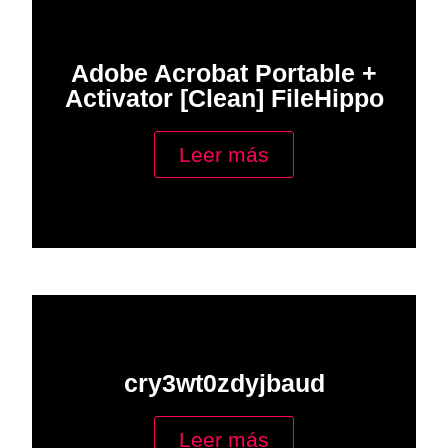
Adobe Acrobat Portable +
Activator [Clean] FileHippo
Leer más
cry3wt0zdyjbaud
Leer más