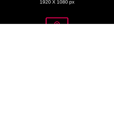
1920 X 1080 px
Exposición
7:30 am a 10:30 pm.
Formatos
Formatos aceptados:
.MP4