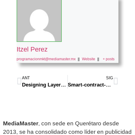
Itzel Perez
programacionmkt@mediamaster.mx
||
Website
||
+ posts
ANT
SIG
Designing Layer 2 payment rails for COTI settlement with minimized friction and fees
Smart-contract-security-audits Invalid account state. – EASY FIX
MediaMaster
, con sede en Querétaro desde
2013, se ha consolidado como líder en publicidad