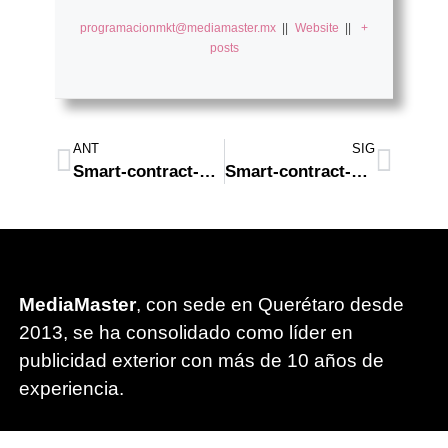
programacionmkt@mediamaster.mx
||
Website
||
+
posts
ANT
SIG
Smart-contract-security-audits Invalid account state. – EASY FIX
Smart-contract-security-audits Invalid account state. – EASY FIX
MediaMaster
, con sede en Querétaro desde
2013, se ha consolidado como líder en
publicidad exterior con más de 10 años de
experiencia.