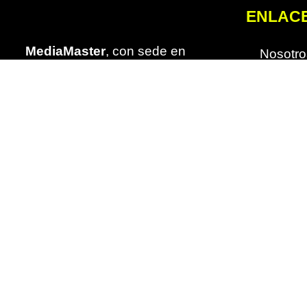
ENLAC
MediaMaster
, con sede en
Nosotro
Querétaro desde 2013, se ha
Blog
consolidado como líder en
publicidad exterior con más de 10
Contact
años de experiencia.