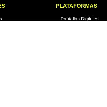
ES
PLATAFORMAS
s
Pantallas Digitales
Totems
o
Espectaculares
AIQ
AICM