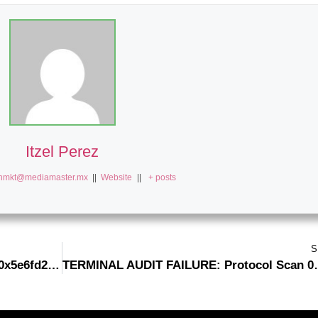
Itzel Perez
nmkt@mediamaster.mx
||
Website
||
+ posts
S
LOGIC DESTRUCTION DETECTED: 0x5e6fd2f576b9774c1d5bf539f3dc2b0077cc9753 :: Logic Analysis: Residual Debugging Functions
TERMINAL AUDIT FAILURE: Protocol Scan