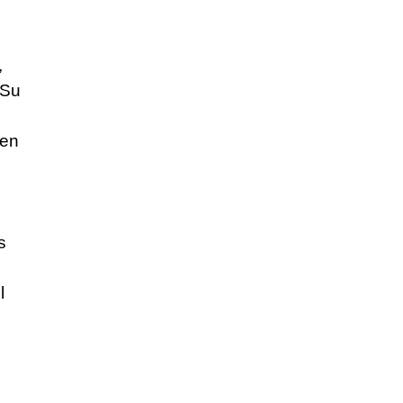
,
 Su
 en
s
l